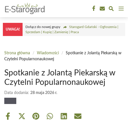
Przejdź
M
do
treści
Dołącz do nowej grupy
Starogard Gdański - Ogłoszenia |
UWAGA!
Sprzedam | Kupię | Zamienię | Praca
Strona główna
/
Wiadomości
/
Spotkanie z Jolantą Piekarską w
Czytelni Popularnonaukowej
Spotkanie z Jolantą Piekarską w
Czytelni Popularnonaukowej
Data dodania:
28 maja 2026 r.
Share
Share
Share
Share
Share
Share
on
on
on
on
on
on
Facebook
X
Pinterest
WhatsApp
LinkedIn
Email