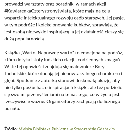
prowadzi warsztaty oraz poradniki w ramach akcji
#KawiarenkaCzterystronyświata, które mają na celu
wsparcie intelektualnego rozwoju osób starszych. Jej pasje,
w tym podróże i kolekcjonowanie kubków, sprawiają, że
jest osobą niezwykle inspirującą, a jej działalność cieszy się
dużą popularnością.
Książka „Warto. Naprawdę warto” to emocjonalna podróż,
która dotyka istoty ludzkich relacji i codziennych zmagań.
W tle tej opowieści znajdują się malownicze Bory
Tucholskie, które dodają jej niepowtarzalnego charakteru i
głębi. Spotkanie z autorką stanowi doskonałą okazję, aby
nie tylko posłuchać o inspiracjach książki, ale też podzielić
się swoimi przemyśleniami na temat tego, co w życiu jest
rzeczywiście ważne. Organizatorzy zachęcają do licznego
udziału.
Źródło:
Miejska Biblioteka Publiczna w Starogardzie Gdańskim