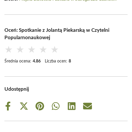
Oceń: Spotkanie z Jolantą Piekarską w Czytelni
Popularnonaukowej
★
★
★
★
★
Średnia ocena:
4.86
Liczba ocen:
8
Udostępnij
Share
Share
Share
Share
Share
Share
on
on
on
on
on
on
Facebook
X
Pinterest
WhatsApp
LinkedIn
Email
(Twitter)