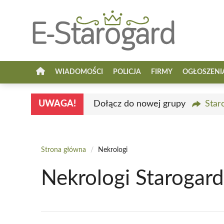
Przejdź
do
treści
WIADOMOŚCI
POLICJA
FIRMY
OGŁOSZENI
UWAGA!
Dołącz do nowej grupy
Star
Strona główna
/
Nekrologi
Nekrologi Starogar