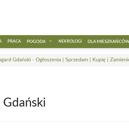
A
PRACA
POGODA
NEKROLOGI
DLA MIESZKAŃCÓ
ogard Gdański - Ogłoszenia | Sprzedam | Kupię | Zamieni
d Gdański