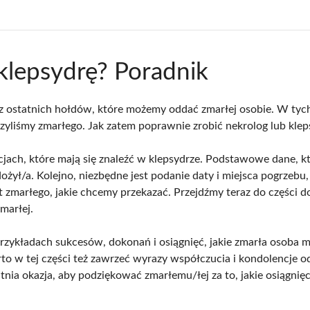
 klepsydrę? Poradnik
 z ostatnich hołdów, które możemy oddać zmarłej osobie. W tych
rzyliśmy zmarłego. Jak zatem poprawnie zrobić nekrolog lub klep
cjach, które mają się znaleźć w klepsydrze. Podstawowe dane, kt
dożył/a. Kolejno, niezbędne jest podanie daty i miejsca pogrzeb
 zmarłego, jakie chcemy przekazać. Przejdźmy teraz do części 
marłej.
rzykładach sukcesów, dokonań i osiągnięć, jakie zmarła osoba 
w tej części też zawrzeć wyrazy współczucia i kondolencje od n
a okazja, aby podziękować zmarłemu/łej za to, jakie osiągnięcia