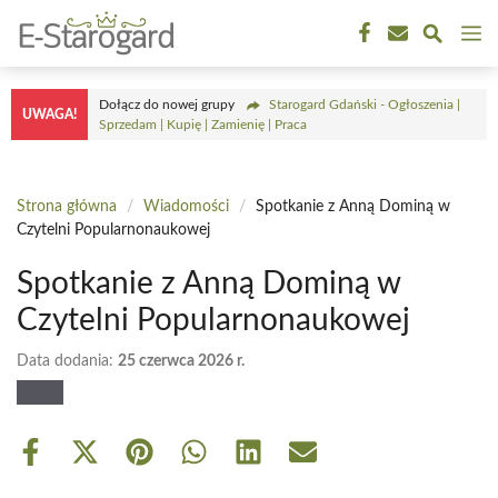
Przejdź
M
do
treści
Dołącz do nowej grupy
Starogard Gdański - Ogłoszenia |
UWAGA!
Sprzedam | Kupię | Zamienię | Praca
Strona główna
/
Wiadomości
/
Spotkanie z Anną Dominą w
Czytelni Popularnonaukowej
Spotkanie z Anną Dominą w
Czytelni Popularnonaukowej
Data dodania:
25 czerwca 2026 r.
Share
Share
Share
Share
Share
Share
on
on
on
on
on
on
Facebook
X
Pinterest
WhatsApp
LinkedIn
Email