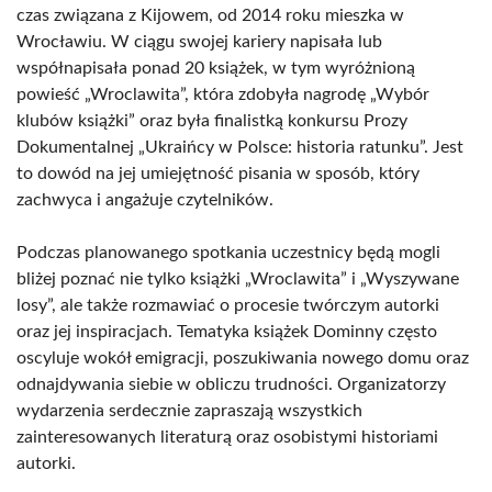
czas związana z Kijowem, od 2014 roku mieszka w
Wrocławiu. W ciągu swojej kariery napisała lub
współnapisała ponad 20 książek, w tym wyróżnioną
powieść „Wroclawita”, która zdobyła nagrodę „Wybór
klubów książki” oraz była finalistką konkursu Prozy
Dokumentalnej „Ukraińcy w Polsce: historia ratunku”. Jest
to dowód na jej umiejętność pisania w sposób, który
zachwyca i angażuje czytelników.
Podczas planowanego spotkania uczestnicy będą mogli
bliżej poznać nie tylko książki „Wroclawita” i „Wyszywane
losy”, ale także rozmawiać o procesie twórczym autorki
oraz jej inspiracjach. Tematyka książek Dominny często
oscyluje wokół emigracji, poszukiwania nowego domu oraz
odnajdywania siebie w obliczu trudności. Organizatorzy
wydarzenia serdecznie zapraszają wszystkich
zainteresowanych literaturą oraz osobistymi historiami
autorki.