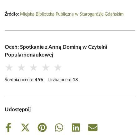
Źródło:
Miejska Biblioteka Publiczna w Starogardzie Gdańskim
Oceń: Spotkanie z Anną Dominą w Czytelni
Popularnonaukowej
★
★
★
★
★
Średnia ocena:
4.96
Liczba ocen:
18
Udostępnij
Share
Share
Share
Share
Share
Share
on
on
on
on
on
on
Facebook
X
Pinterest
WhatsApp
LinkedIn
Email