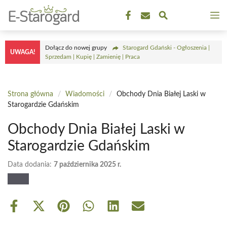
Przejdź
M
do
treści
Dołącz do nowej grupy
Starogard Gdański - Ogłoszenia |
UWAGA!
Sprzedam | Kupię | Zamienię | Praca
Strona główna
/
Wiadomości
/
Obchody Dnia Białej Laski w
Starogardzie Gdańskim
Obchody Dnia Białej Laski w
Starogardzie Gdańskim
Data dodania:
7 października 2025 r.
Share
Share
Share
Share
Share
Share
on
on
on
on
on
on
Facebook
X
Pinterest
WhatsApp
LinkedIn
Email