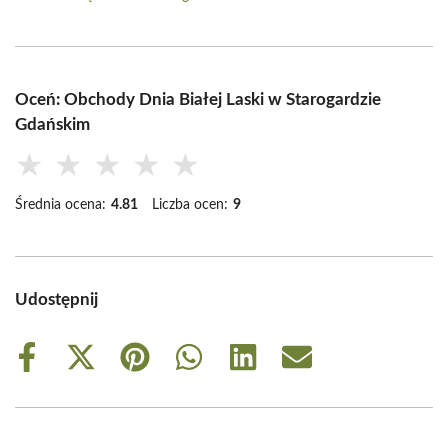
Oceń: Obchody Dnia Białej Laski w Starogardzie
Gdańskim
★
★
★
★
★
Średnia ocena:
4.81
Liczba ocen:
9
Udostępnij
Share
Share
Share
Share
Share
Share
on
on
on
on
on
on
Facebook
X
Pinterest
WhatsApp
LinkedIn
Email
(Twitter)