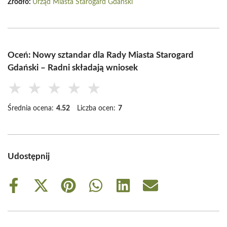
Źródło:
Urząd Miasta Starogard Gdański
Oceń: Nowy sztandar dla Rady Miasta Starogard
Gdański – Radni składają wniosek
★
★
★
★
★
Średnia ocena:
4.52
Liczba ocen:
7
Udostępnij
Share
Share
Share
Share
Share
Share
on
on
on
on
on
on
Facebook
X
Pinterest
WhatsApp
LinkedIn
Email
(Twitter)