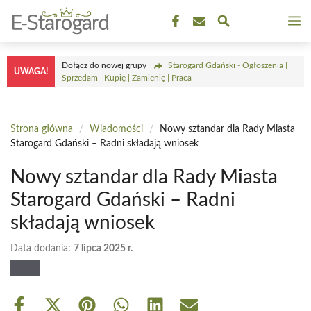
Przejdź
M
do
treści
Dołącz do nowej grupy
Starogard Gdański - Ogłoszenia |
UWAGA!
Sprzedam | Kupię | Zamienię | Praca
Strona główna
/
Wiadomości
/
Nowy sztandar dla Rady Miasta
Starogard Gdański – Radni składają wniosek
Nowy sztandar dla Rady Miasta
Starogard Gdański – Radni
składają wniosek
Data dodania:
7 lipca 2025 r.
Share
Share
Share
Share
Share
Share