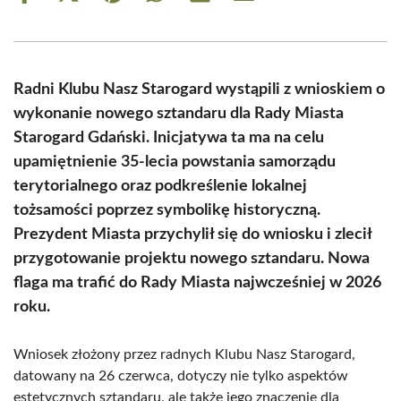
on
on
on
on
on
on
Facebook
X
Pinterest
WhatsApp
LinkedIn
Email
(Twitter)
Radni Klubu Nasz Starogard wystąpili z wnioskiem o
wykonanie nowego sztandaru dla Rady Miasta
Starogard Gdański. Inicjatywa ta ma na celu
upamiętnienie 35-lecia powstania samorządu
terytorialnego oraz podkreślenie lokalnej
tożsamości poprzez symbolikę historyczną.
Prezydent Miasta przychylił się do wniosku i zlecił
przygotowanie projektu nowego sztandaru. Nowa
flaga ma trafić do Rady Miasta najwcześniej w 2026
roku.
Wniosek złożony przez radnych Klubu Nasz Starogard,
datowany na 26 czerwca, dotyczy nie tylko aspektów
estetycznych sztandaru, ale także jego znaczenie dla