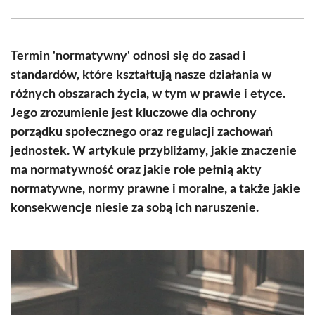
Facebook
X
Pinterest
WhatsApp
LinkedIn
Email
(Twitter)
Termin 'normatywny' odnosi się do zasad i
standardów, które kształtują nasze działania w
różnych obszarach życia, w tym w prawie i etyce.
Jego zrozumienie jest kluczowe dla ochrony
porządku społecznego oraz regulacji zachowań
jednostek. W artykule przybliżamy, jakie znaczenie
ma normatywność oraz jakie role pełnią akty
normatywne, normy prawne i moralne, a także jakie
konsekwencje niesie za sobą ich naruszenie.