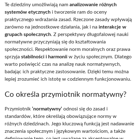
Te dziedziny umożliwiają nam
analizowanie różnych
systemów etycznych
i tworzenie ram do oceny
praktycznego wdrażania zasad. Rzeczone zasady wpływają
zarówno na jednostkowe działania, jak i na
interakcje w
grupach społecznych
. Z perspektywy długofalowej nauki
normatywne przyczyniają się do kształtowania
społeczności. Respektowanie norm moralnych oraz prawa
sprzyja
stabilności i harmonii
w życiu społecznym. Dlatego
warto poświęcić czas na analizę nauk normatywnych,
badając ich praktyczne zastosowanie. Dzięki temu można
lepiej zrozumieć ich istotę w codziennym funkcjonowaniu.
Co określa przymiotnik normatywny?
Przymiotnik
’normatywny’
odnosi się do zasad i
standardów, które określają obowiązujące normy w
różnych dziedzinach. Jego kluczową funkcją jest nadawanie
znaczenia społecznym i językowym wartościom, a także
definiowanie tego, co jest uważane za akceptowalne w