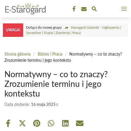
Przejdź
M
do
treści
Dołącz do nowej grupy
Starogard Gdański - Ogłoszenia |
UWAGA!
Sprzedam | Kupię | Zamienię | Praca
Strona główna
/
Biznes i Praca
/
Normatywny – co to znaczy?
Zrozumienie terminu i jego kontekstu
Normatywny – co to znaczy?
Zrozumienie terminu i jego
kontekstu
Data dodania:
16 maja 2025 r.
Share
Share
Share
Share
Share
Share
on
on
on
on
on
on