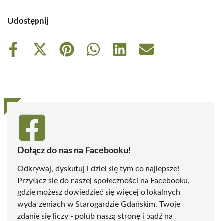
Udostępnij
Share
Share
Share
Share
Share
Share
on
on
on
on
on
on
Facebook
X
Pinterest
WhatsApp
LinkedIn
Email
(Twitter)
Dołącz do nas na Facebooku!
Odkrywaj, dyskutuj i dziel się tym co najlepsze!
Przyłącz się do naszej społeczności na Facebooku,
gdzie możesz dowiedzieć się więcej o lokalnych
wydarzeniach w Starogardzie Gdańskim. Twoje
zdanie się liczy - polub naszą stronę i bądź na