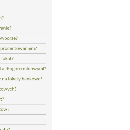
h?
wanie?
 wyborze?
m oprocentowaniem?
 lokat?
mi a długoterminowymi?
w na lokaty bankowe?
nkowych?
t?
ntów?
katy?