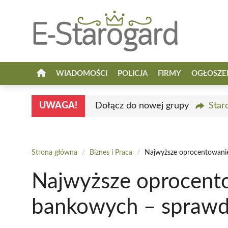
Przejdź
do
treści
WIADOMOŚCI
POLICJA
FIRMY
OGŁOSZE
UWAGA!
Dołącz do nowej grupy
Star
Strona główna
/
Biznes i Praca
/
Najwyższe oprocentowanie
Najwyższe oprocento
bankowych – sprawdź