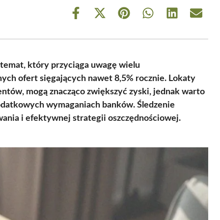
Share
Share
Share
Share
Share
Share
on
on
on
on
on
on
Facebook
X
Pinterest
WhatsApp
LinkedIn
Email
(Twitter)
temat, który przyciąga uwagę wielu
nych ofert sięgających nawet 8,5% rocznie. Lokaty
ntów, mogą znacząco zwiększyć zyski, jednak warto
dodatkowych wymaganiach banków. Śledzenie
ania i efektywnej strategii oszczędnościowej.