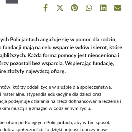
Share
Share
Share
Share
Share
Share
on
on
on
on
on
on
Facebook
X
Pinterest
WhatsApp
LinkedIn
Email
(Twitter)
h Policjantach angażuje się w pomoc dla rodzin,
ia fundacji mają na celu wsparcie wdów i sierot, które
najbliższych. Każda forma pomocy jest nieoceniona i
órzy pozostali bez wsparcia. Wspierając fundację,
re złożyły najwyższą ofiarę.
ntów, którzy oddali życie w służbie dla społeczeństwa.
aterialne, stypendia edukacyjne dla dzieci oraz
cja podejmuje działania na rzecz dofinansowania leczenia i
z jakimi muszą się zmagać w codziennym życiu.
erotom po Poległych Policjantach, aby w ten sposób
la dobra społeczności. To dzięki hojności darczyńców