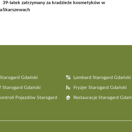
39-latek zatrzymany za kradzieże kosmetyków w
na
Skarszewach
Starogard Gdański
Lombard Starogard Gdański
f Starogard Gdański
Fryzjer Starogard Gdański
Kontroli Pojazdów Starogard
Restauracje Starogard Gdań
i