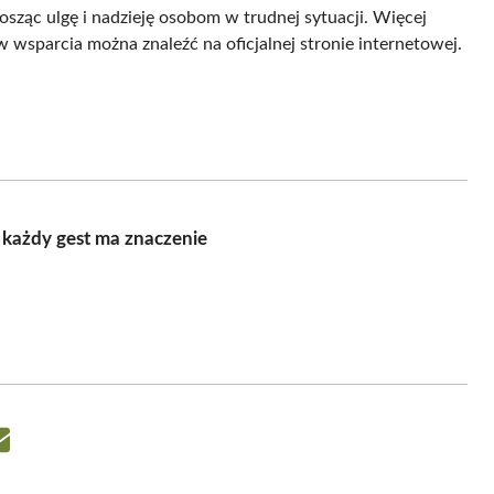
osząc ulgę i nadzieję osobom w trudnej sytuacji. Więcej
w wsparcia można znaleźć na oficjalnej stronie internetowej.
 każdy gest ma znaczenie
Share
on
Email