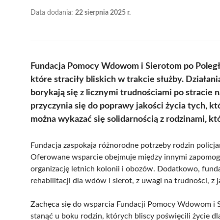
Data dodania:
22 sierpnia 2025 r.
Fundacja Pomocy Wdowom i Sierotom po Poległyc
które straciły bliskich w trakcie służby. Działan
borykają się z licznymi trudnościami po stracie 
przyczynia się do poprawy jakości życia tych, kt
można wykazać się solidarnością z rodzinami, któ
Fundacja zaspokaja różnorodne potrzeby rodzin policja
Oferowane wsparcie obejmuje między innymi zapomogi m
organizację letnich kolonii i obozów. Dodatkowo, funda
rehabilitacji dla wdów i sierot, z uwagi na trudności, 
Zachęca się do wsparcia Fundacji Pomocy Wdowom i Si
stanąć u boku rodzin, których bliscy poświęcili życie d