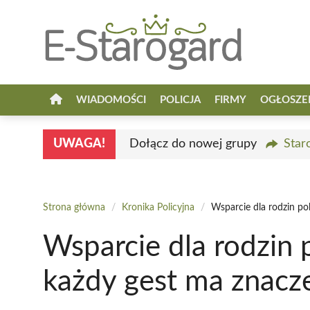
Przejdź
do
treści
WIADOMOŚCI
POLICJA
FIRMY
OGŁOSZE
UWAGA!
Dołącz do nowej grupy
Star
Strona główna
/
Kronika Policyjna
/
Wsparcie dla rodzin po
Wsparcie dla rodzin 
każdy gest ma znacz