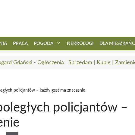
NIA
PRACA
POGODA
NEKROLOGI
DLA MIESZKAŃ
ogard Gdański - Ogłoszenia | Sprzedam | Kupię | Zamieni
ległych policjantów – każdy gest ma znaczenie
poległych policjantów –
enie