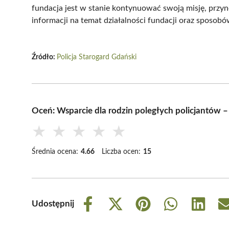
fundacja jest w stanie kontynuować swoją misję, przyn
informacji na temat działalności fundacji oraz sposobó
Źródło:
Policja Starogard Gdański
Oceń: Wsparcie dla rodzin poległych policjantów –
★
★
★
★
★
Średnia ocena:
4.66
Liczba ocen:
15
Udostępnij
Share
Share
Share
Share
Share
on
on
on
on
on
Facebook
X
Pinterest
WhatsApp
LinkedIn