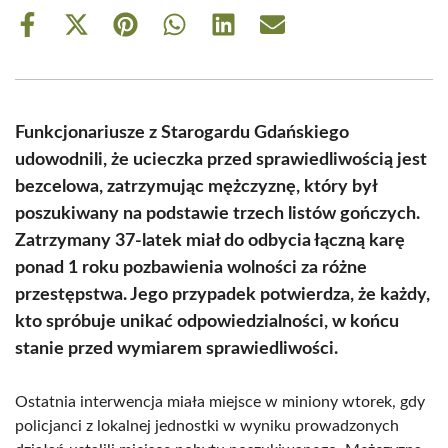
Share
Share
Share
Share
Share
Share
on
on
on
on
on
on
Facebook
X
Pinterest
WhatsApp
LinkedIn
Email
(Twitter)
Funkcjonariusze z Starogardu Gdańskiego
udowodnili, że ucieczka przed sprawiedliwością jest
bezcelowa, zatrzymując mężczyznę, który był
poszukiwany na podstawie trzech listów gończych.
Zatrzymany 37-latek miał do odbycia łączną karę
ponad 1 roku pozbawienia wolności za różne
przestępstwa. Jego przypadek potwierdza, że każdy,
kto spróbuje unikać odpowiedzialności, w końcu
stanie przed wymiarem sprawiedliwości.
Ostatnia interwencja miała miejsce w miniony wtorek, gdy
policjanci z lokalnej jednostki w wyniku prowadzonych