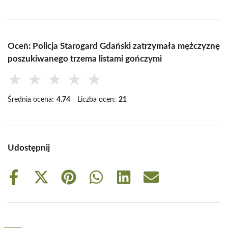
Oceń: Policja Starogard Gdański zatrzymała mężczyznę
poszukiwanego trzema listami gończymi
★
★
★
★
★
Średnia ocena:
4.74
Liczba ocen:
21
Udostępnij
Share
Share
Share
Share
Share
Share
on
on
on
on
on
on
Facebook
X
Pinterest
WhatsApp
LinkedIn
Email
(Twitter)