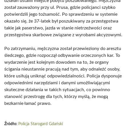
działań ustalili miejsce pobytu poszukiwanego. Mężczyzna
został zauważony przy ul. Prusa, gdzie policjanci szybko
potwierdzili jego tożsamość. Po sprawdzeniu w systemie
okazało się, że 37-latek był poszukiwany za przestępstwa
takie jak paserstwo, jazda w stanie nietrzeźwości oraz
przestępstwa skarbowe związane z wyrobami akcyzowymi.
Po zatrzymaniu, mężczyzna został przewieziony do aresztu
śledczego, gdzie rozpoczął odbywanie orzeczonych kar. To
wydarzenie jest kolejnym dowodem na to, że organy
ścigania nieustannie pracują nad tym, aby odnaleźć osoby,
które usiłują uniknąć odpowiedzialności. Policja dysponuje
odpowiednimi narzędziami i danymi umożliwiającymi
skuteczne działania w takich sytuacjach, co powinno
stanowić przestrogę dla tych, którzy myślą, że mogą
bezkarnie łamać prawo.
Źródło:
Policja Starogard Gdański