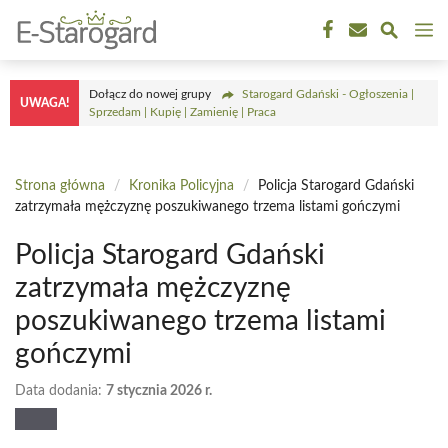
Przejdź
M
do
treści
Dołącz do nowej grupy
Starogard Gdański - Ogłoszenia |
UWAGA!
Sprzedam | Kupię | Zamienię | Praca
Strona główna
/
Kronika Policyjna
/
Policja Starogard Gdański
zatrzymała mężczyznę poszukiwanego trzema listami gończymi
Policja Starogard Gdański
zatrzymała mężczyznę
poszukiwanego trzema listami
gończymi
Data dodania:
7 stycznia 2026 r.