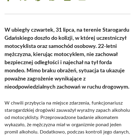
on
on
on
on
on
on
Facebook
X
Pinterest
WhatsApp
LinkedIn
Email
(Twitter)
W ubiegły czwartek, 31 lipca, na terenie Starogardu
Gdańskiego doszło do kolizji, w której uczestniczył
motocyklista oraz samochód osobowy. 22-letni
mężczyzna, kierując motocyklem, nie zachował
bezpiecznej odległości i najechał na tył forda
mondeo. Mimo braku obrażeń, sytuacja ta ukazuje
poważne zagrożenie wynikające z
nieodpowiedzialnych zachowań w ruchu drogowym.
W chwili przybycia na miejsce zdarzenia, funkcjonariusz
starogardzkiej drogówki zauważył wyraźny zapach alkoholu
od motocyklisty. Przeprowadzone badanie alkomatem
wykazało, że mężczyzna miał w organizmie ponad jeden
promil alkoholu. Dodatkowo, podczas kontroli jego danych,