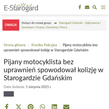
Przejdź
M
do
treści
Dołącz do nowej grupy
Starogard Gdański - Ogłoszenia |
UWAGA!
Sprzedam | Kupię | Zamienię | Praca
Strona główna
/
Kronika Policyjna
/
Pijany motocyklista bez
uprawnień spowodował kolizję w Starogardzie Gdańskim
Pijany motocyklista bez
uprawnień spowodował kolizję w
Starogardzie Gdańskim
Data dodania:
1 sierpnia 2025 r.
Share
Share
Share
Share
Share
Share