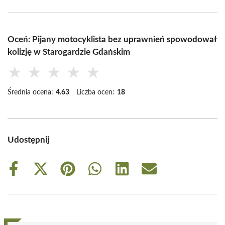
Oceń: Pijany motocyklista bez uprawnień spowodował
kolizję w Starogardzie Gdańskim
★
★
★
★
★
Średnia ocena:
4.63
Liczba ocen:
18
Udostępnij
Share
Share
Share
Share
Share
Share
on
on
on
on
on
on
Facebook
X
Pinterest
WhatsApp
LinkedIn
Email
(Twitter)