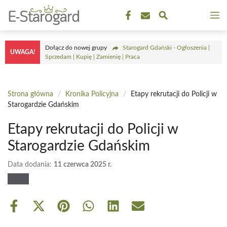
Przejdź
M
do
treści
Dołącz do nowej grupy
Starogard Gdański - Ogłoszenia |
UWAGA!
Sprzedam | Kupię | Zamienię | Praca
Strona główna
/
Kronika Policyjna
/
Etapy rekrutacji do Policji w
Starogardzie Gdańskim
Etapy rekrutacji do Policji w
Starogardzie Gdańskim
Data dodania:
11 czerwca 2025 r.
Share
Share
Share
Share
Share
Share
on
on
on
on
on
on
Facebook
X
Pinterest
WhatsApp
LinkedIn
Email