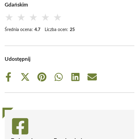
Gdańskim
★
★
★
★
★
Średnia ocena:
4.7
Liczba ocen:
25
Udostępnij
Share
Share
Share
Share
Share
Share
on
on
on
on
on
on
Facebook
X
Pinterest
WhatsApp
LinkedIn
Email
(Twitter)