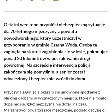
on
on
on
on
on
on
Facebook
X
Pinterest
WhatsApp
LinkedIn
Email
(Twitter)
Ostatni weekend przyniósł niebezpieczną sytuację
dla 70-letniego mężczyzny z powiatu
nowodworskiego, który uczestniczył w
grzybobraniu w gminie Czarna Woda. Osoba ta
zaginęła na skutek zagubienia się w lesie, pokonując
ponad 20 kilometrów w poszukiwaniu drogi
powrotnej. Na szczęście interwencja policji
zakończyła się pomyślnie, a senior został
odnaleziony i bezpiecznie wrócił do domu.
Przyczyną zaginięcia okazało się umówione spotkanie z
bliskimi osobami w wyznaczonym miejscu, które nie mogło
dopełnić się, gdyż mężczyzna nie dotarł na czas.
Małżeństwo, towarzyszące mężczyźnie, podjęło decyzję o