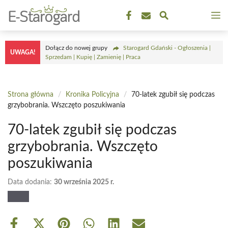
Przejdź
M
do
treści
Dołącz do nowej grupy
Starogard Gdański - Ogłoszenia |
UWAGA!
Sprzedam | Kupię | Zamienię | Praca
Strona główna
/
Kronika Policyjna
/
70-latek zgubił się podczas
grzybobrania. Wszczęto poszukiwania
70-latek zgubił się podczas
grzybobrania. Wszczęto
poszukiwania
Data dodania:
30 września 2025 r.
Share
Share
Share
Share
Share
Share