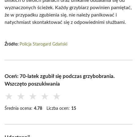
bliskich o swoich planach oraz unikanie oddalania się od
wyznaczonych ścieżek. Każdy grzybiarz powinien pamiętać,
że w przypadku zgubienia się, nie należy panikować i
natychmiast skontaktować się z odpowiednimi służbami.
Źródło:
Policja Starogard Gdański
Oceń: 70-latek zgubił się podczas grzybobrania.
Wszczęto poszukiwania
★
★
★
★
★
Średnia ocena:
4.78
Liczba ocen:
15