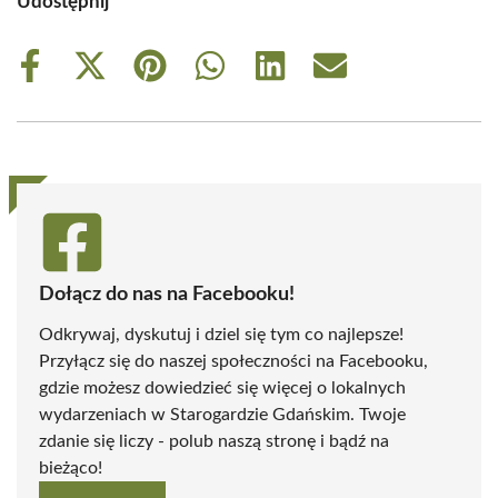
Udostępnij
Share
Share
Share
Share
Share
Share
on
on
on
on
on
on
Facebook
X
Pinterest
WhatsApp
LinkedIn
Email
(Twitter)
Dołącz do nas na Facebooku!
Odkrywaj, dyskutuj i dziel się tym co najlepsze!
Przyłącz się do naszej społeczności na Facebooku,
gdzie możesz dowiedzieć się więcej o lokalnych
wydarzeniach w Starogardzie Gdańskim. Twoje
zdanie się liczy - polub naszą stronę i bądź na
bieżąco!