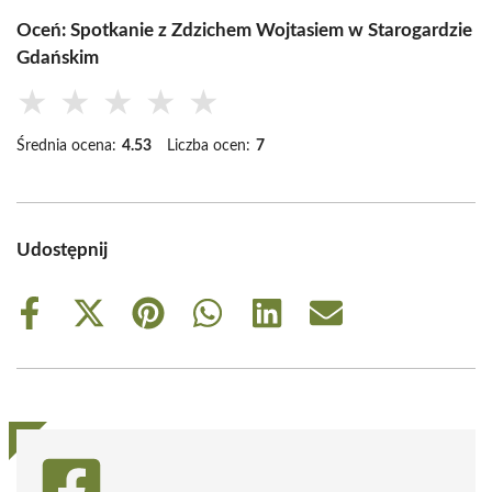
Oceń: Spotkanie z Zdzichem Wojtasiem w Starogardzie
Gdańskim
★
★
★
★
★
Średnia ocena:
4.53
Liczba ocen:
7
Udostępnij
Share
Share
Share
Share
Share
Share
on
on
on
on
on
on
Facebook
X
Pinterest
WhatsApp
LinkedIn
Email
(Twitter)