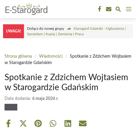
Przejdź
M
do
treści
Dołącz do nowej grupy
Starogard Gdański - Ogłoszenia |
UWAGA!
Sprzedam | Kupię | Zamienię | Praca
Strona główna
/
Wiadomości
/
Spotkanie z Zdzichem Wojtasiem
w Starogardzie Gdańskim
Spotkanie z Zdzichem Wojtasiem
w Starogardzie Gdańskim
Data dodania:
6 maja 2026 r.
Share
Share
Share
Share
Share
Share
on
on
on
on
on
on
Facebook
X
Pinterest
WhatsApp
LinkedIn
Email