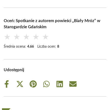
Oceń: Spotkanie z autorem powieści „Biały Mróz” w
Starogardzie Gdańskim
★
★
★
★
★
Średnia ocena:
4.66
Liczba ocen:
8
Udostępnij
Share
Share
Share
Share
Share
Share
on
on
on
on
on
on
Facebook
X
Pinterest
WhatsApp
LinkedIn
Email
(Twitter)