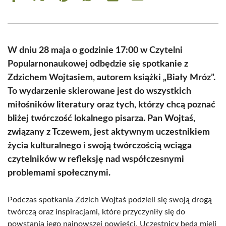
on
on
on
on
on
on
Facebook
X
Pinterest
WhatsApp
LinkedIn
Email
(Twitter)
W dniu 28 maja o godzinie 17:00 w Czytelni
Popularnonaukowej odbędzie się spotkanie z
Zdzichem Wojtasiem, autorem książki „Biały Mróz”.
To wydarzenie skierowane jest do wszystkich
miłośników literatury oraz tych, którzy chcą poznać
bliżej twórczość lokalnego pisarza. Pan Wojtaś,
związany z Tczewem, jest aktywnym uczestnikiem
życia kulturalnego i swoją twórczością wciąga
czytelników w refleksję nad współczesnymi
problemami społecznymi.
Podczas spotkania Zdzich Wojtaś podzieli się swoją drogą
twórczą oraz inspiracjami, które przyczyniły się do
powstania jego najnowszej powieści. Uczestnicy będą mieli