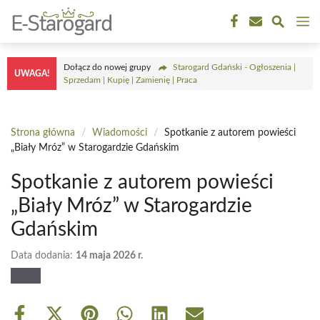
Przejdź
M
do
treści
Dołącz do nowej grupy
Starogard Gdański - Ogłoszenia |
UWAGA!
Sprzedam | Kupię | Zamienię | Praca
Strona główna
/
Wiadomości
/
Spotkanie z autorem powieści
„Biały Mróz” w Starogardzie Gdańskim
Spotkanie z autorem powieści
„Biały Mróz” w Starogardzie
Gdańskim
Data dodania:
14 maja 2026 r.
Share
Share
Share
Share
Share
Share