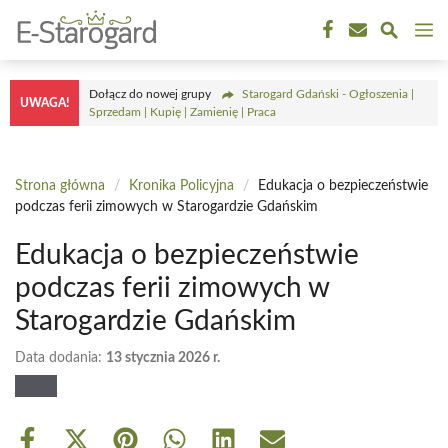
Przejdź
M
do
treści
Dołącz do nowej grupy
Starogard Gdański - Ogłoszenia |
UWAGA!
Sprzedam | Kupię | Zamienię | Praca
Strona główna
/
Kronika Policyjna
/
Edukacja o bezpieczeństwie
podczas ferii zimowych w Starogardzie Gdańskim
Edukacja o bezpieczeństwie
podczas ferii zimowych w
Starogardzie Gdańskim
Data dodania:
13 stycznia 2026 r.
Share
Share
Share
Share
Share
Share