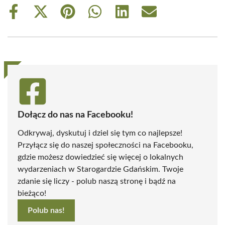
Share
Share
Share
Share
Share
Share
on
on
on
on
on
on
Facebook
X
Pinterest
WhatsApp
LinkedIn
Email
(Twitter)
Dołącz do nas na Facebooku!
Odkrywaj, dyskutuj i dziel się tym co najlepsze!
Przyłącz się do naszej społeczności na Facebooku,
gdzie możesz dowiedzieć się więcej o lokalnych
wydarzeniach w Starogardzie Gdańskim. Twoje
zdanie się liczy - polub naszą stronę i bądź na
bieżąco!
Polub nas!