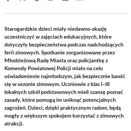
on
on
on
on
on
on
Facebook
X
Pinterest
WhatsApp
LinkedIn
Email
(Twitter)
Starogardzkie dzieci miały niedawno okazję
uczestniczyć w zajęciach edukacyjnych, które
dotyczyły bezpieczeństwa podczas nadchodzących
ferii zimowych. Spotkanie zorganizowane przez
Młodzieżową Radę Miasta oraz policjantkę z
Komendy Powiatowej Policji miało na celu
uświadomienie najmłodszym, jak bezpiecznie bawić
się w sezonie zimowym. Uczniowie z klas I–III
lokalnych szkół podstawowych mieli szansę poznać
zasady, które pomogą im uniknąć potencjalnych
zagrożeń. Dzieci, dzięki praktycznym radom, będą
mogły z większym spokojem korzystać z zimowych
atrakcji.