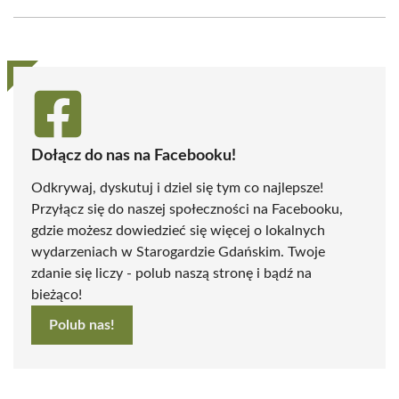
Facebook
X
Pinterest
WhatsApp
LinkedIn
Email
(Twitter)
Dołącz do nas na Facebooku!
Odkrywaj, dyskutuj i dziel się tym co najlepsze!
Przyłącz się do naszej społeczności na Facebooku,
gdzie możesz dowiedzieć się więcej o lokalnych
wydarzeniach w Starogardzie Gdańskim. Twoje
zdanie się liczy - polub naszą stronę i bądź na
bieżąco!
Polub nas!