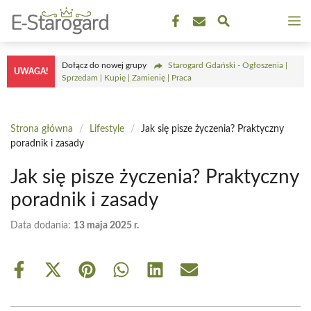
Przejdź
M
do
treści
Dołącz do nowej grupy
Starogard Gdański - Ogłoszenia |
UWAGA!
Sprzedam | Kupię | Zamienię | Praca
Strona główna
/
Lifestyle
/
Jak się pisze życzenia? Praktyczny
poradnik i zasady
Jak się pisze życzenia? Praktyczny
poradnik i zasady
Data dodania:
13 maja 2025 r.
Share
Share
Share
Share
Share
Share
on
on
on
on
on
on
Facebook
X
Pinterest
WhatsApp
LinkedIn
Email
(Twitter)