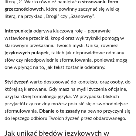
literą „ż”. Warto również pamiętać o
stosowaniu form
grzecznościowych
, które powinny zaczynać się wielką
literą, na przykład „Drogi” czy „Szanowny”.
Interpunkcja
odgrywa kluczową rolę – poprawnie
wstawione przecinki, kropki oraz wykrzykniki pomogą w
klarownym przekazaniu Twoich myśli. Unikaj również
językowych pułapek
, takich jak nieprawidłowe odmiany
słów czy nieodpowiednie sformułowania, ponieważ mogą
one wpłynąć na to, jak tekst zostanie odebrany.
Styl życzeń
warto dostosować do kontekstu oraz osoby, do
której są kierowane. Gdy masz na myśli życzenia oficjalne,
użyj bardziej formalnego języka. W przypadku bliskich
przyjaciół czy rodziny możesz pokusić się o swobodniejsze
sformułowania.
Dbanie o te zasady
na pewno przyczyni się
do lepszego odbioru Twoich życzeń przez obdarowanego.
Jak unikać błędów językowych w