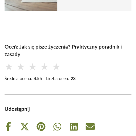
Oceń: Jak się pisze życzenia? Praktyczny poradnik i
zasady
★
★
★
★
★
Średnia ocena:
4.55
Liczba ocen:
23
Udostępnij
Share
Share
Share
Share
Share
Share
on
on
on
on
on
on