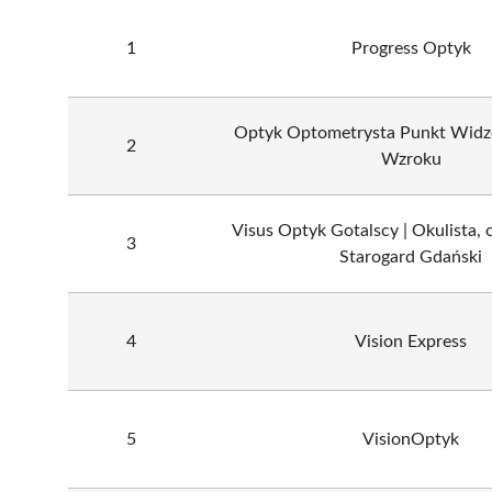
1
Progress Optyk
Optyk Optometrysta Punkt Widz
2
Wzroku
Visus Optyk Gotalscy | Okulista,
3
Starogard Gdański
4
Vision Express
5
VisionOptyk