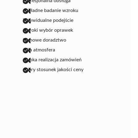
profesjonalna obsługa
dokładne badanie wzroku
indywidualne podejście
szeroki wybór oprawek
fachowe doradztwo
miła atmosfera
szybka realizacja zamówień
dobry stosunek jakości ceny