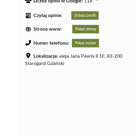
Liczba opinii w Google:
118
Czytaj opinie:
Zobacz profil
Strona www:
Pokaż stronę
Numer telefonu:
Pokaż numer
Lokalizacja:
aleja Jana Pawła II 1F, 83-200
Starogard Gdański