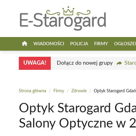
Przejdź
do
treści
WIADOMOŚCI
POLICJA
FIRMY
OGŁOSZE
UWAGA!
Dołącz do nowej grupy
Star
Strona główna
/
Firmy
/
Zdrowie
/
Optyk Starogard Gdań
Optyk Starogard Gda
Salony Optyczne w 