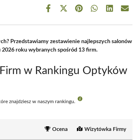
Share
Share
Share
Share
Share
Share
on
on
on
on
on
on
Facebook
X
Pinterest
WhatsApp
LinkedIn
Email
(Twitter)
ch? Przedstawiamy zestawienie najlepszych salonów
 2026 roku wybranych spośród 13 firm.
 Firm w Rankingu Optyków
m
które znajdziesz w naszym rankingu.
Ocena
Wizytówka Firmy