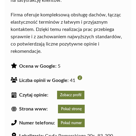
na satysfakcję klientów.
Firma oferuje kompleksową obsługę dachów, łącząc
elastyczność terminów z łatwym i przyjaznym
kontaktem. Dzięki temu realizacja prac przebiega
sprawnie i z zachowaniem najwyższych standardów,
co potwierdzają liczne pozytywne opinie i
rekomendacje.
Ocena w Google:
5
Liczba opinii w Google:
41
Czytaj opinie:
Zobacz profil
Strona www:
Pokaż stronę
Numer telefonu:
Pokaż numer
Lokalizacja:
Gryfa Pomorskiego 20c, 83-200