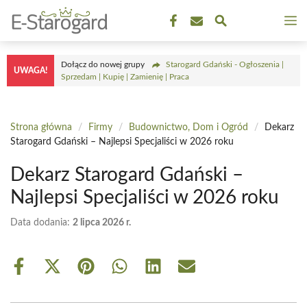
Przejdź
M
do
treści
Dołącz do nowej grupy
Starogard Gdański - Ogłoszenia |
UWAGA!
Sprzedam | Kupię | Zamienię | Praca
Strona główna
/
Firmy
/
Budownictwo, Dom i Ogród
/
Dekarz
Starogard Gdański – Najlepsi Specjaliści w 2026 roku
Dekarz Starogard Gdański –
Najlepsi Specjaliści w 2026 roku
Data dodania:
2 lipca 2026 r.
Share
Share
Share
Share
Share
Share
on
on
on
on
on
on
Facebook
X
Pinterest
WhatsApp
LinkedIn
Email
(Twitter)