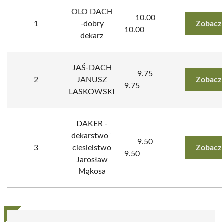
OLO DACH
10.00
1
-dobry
Zobacz
10.00
dekarz
JAŚ-DACH
9.75
2
JANUSZ
Zobacz
9.75
LASKOWSKI
DAKER -
dekarstwo i
9.50
3
ciesielstwo
Zobacz
9.50
Jarosław
Mąkosa