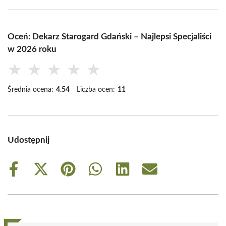
Oceń: Dekarz Starogard Gdański – Najlepsi Specjaliści
w 2026 roku
★
★
★
★
★
Średnia ocena:
4.54
Liczba ocen:
11
Udostępnij
Share
Share
Share
Share
Share
Share
on
on
on
on
on
on
Facebook
X
Pinterest
WhatsApp
LinkedIn
Email
(Twitter)