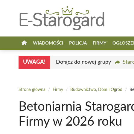
Przejdź
do
treści
WIADOMOŚCI
POLICJA
FIRMY
OGŁOSZE
UWAGA!
Dołącz do nowej grupy
Star
Strona główna
/
Firmy
/
Budownictwo, Dom i Ogród
/
Be
Betoniarnia Starogar
Firmy w 2026 roku