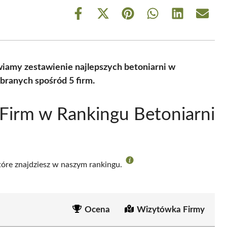
Share
Share
Share
Share
Share
Share
on
on
on
on
on
on
Facebook
X
Pinterest
WhatsApp
LinkedIn
Email
(Twitter)
wiamy zestawienie najlepszych betoniarni w
branych spośród 5 firm.
Firm w Rankingu Betoniarni
m
które znajdziesz w naszym rankingu.
Ocena
Wizytówka Firmy